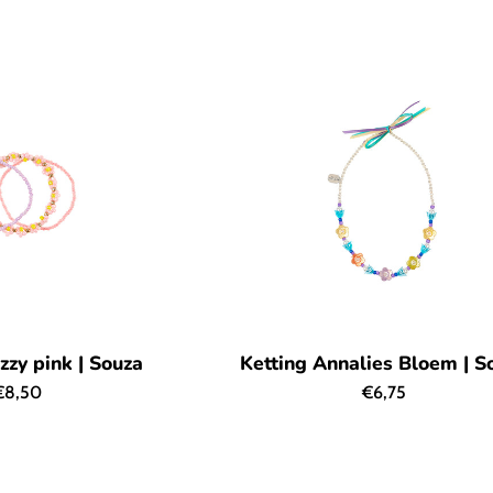
rijs
prijs
zy pink | Souza
Ketting Annalies Bloem | S
Normale
Normale
€8,50
€6,75
rijs
prijs