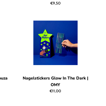
Normale
€9,50
prijs
ouza
Nagelstickers Glow In The Dark |
OMY
Normale
€11,00
prijs