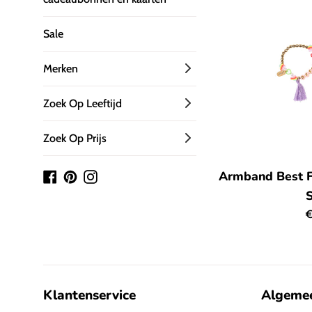
Sale
Merken
Zoek Op Leeftijd
Zoek Op Prijs
Armband Best Fr
Facebook
Pinterest
Instagram
N
€
p
Klantenservice
Algeme