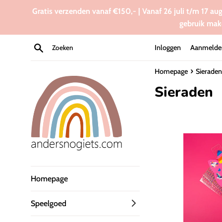
Meteen
Gratis verzenden vanaf €150,- | Vanaf 26 juli t/m 17 au
naar
gebruik mak
de
content
Zoeken
Inloggen
Aanmelde
›
Homepage
Sieraden
Sieraden
Homepage
Speelgoed