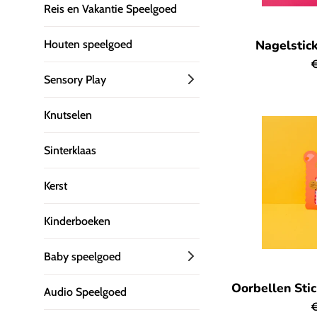
Reis en Vakantie Speelgoed
Nagelstick
Houten speelgoed
N
€
Sensory Play
p
Knutselen
Sinterklaas
Kerst
Kinderboeken
Baby speelgoed
Oorbellen Sti
Audio Speelgoed
N
€