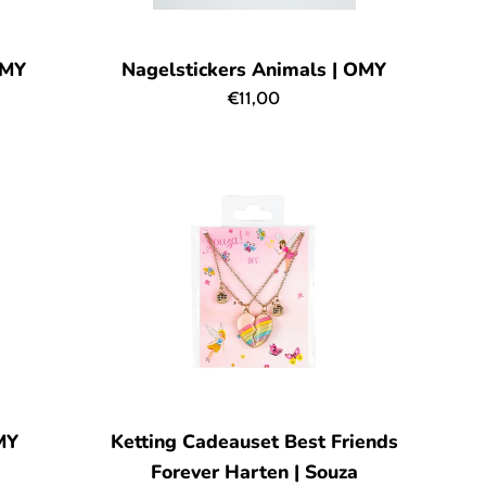
OMY
Nagelstickers Animals | OMY
Normale
€11,00
prijs
MY
Ketting Cadeauset Best Friends
Forever Harten | Souza