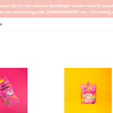
gustus zijn wij met vakantie. Bestellingen worden vanaf 18 augus
en van onze kortingscode: ZOMERVAKANTIE voor -15% korting op
n