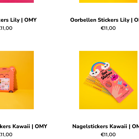
ers Lily | OMY
Oorbellen Stickers Lily | 
ormale
Normale
11,00
€11,00
rijs
prijs
ckers Kawaii | OMY
Nagelstickers Kawaii | O
ormale
Normale
11,00
€11,00