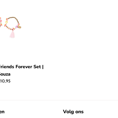
iends Forever Set |
Souza
ormale
10,95
rijs
en
Volg ons