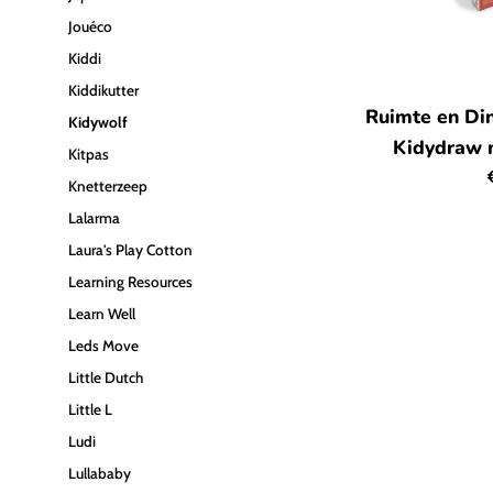
Jouéco
Kiddi
Kiddikutter
Ruimte en Din
Kidywolf
Kidydraw m
Kitpas
Knetterzeep
p
Lalarma
Laura's Play Cotton
Learning Resources
Learn Well
Leds Move
Little Dutch
Little L
Ludi
Lullababy