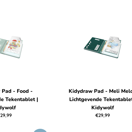
 Pad - Food -
Kidydraw Pad - Meli Melo
e Tekentablet |
Lichtgevende Tekentablet
dywolf
Kidywolf
ormale
Normale
29,99
€29,99
rijs
prijs