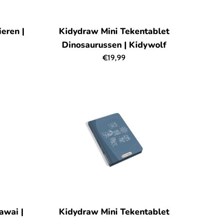
eren |
Kidydraw Mini Tekentablet
Dinosaurussen | Kidywolf
Normale
€19,99
prijs
awai |
Kidydraw Mini Tekentablet