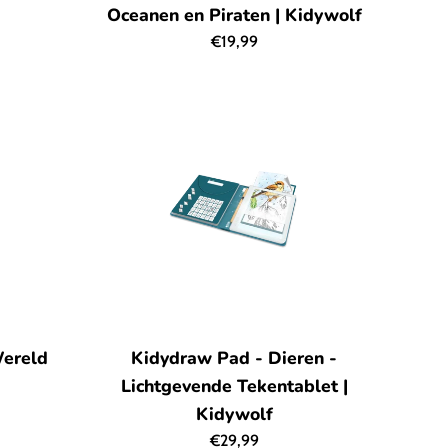
Oceanen en Piraten | Kidywolf
Normale
€19,99
prijs
Wereld
Kidydraw Pad - Dieren -
Lichtgevende Tekentablet |
Kidywolf
Normale
€29,99