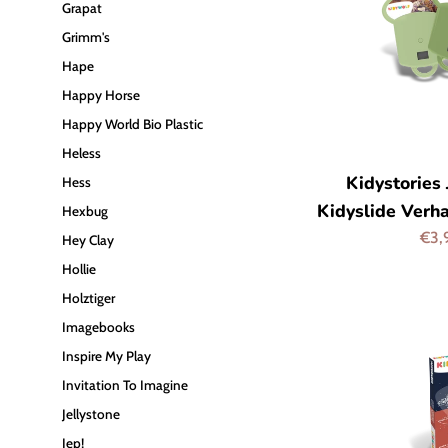
Grapat
Grimm's
Hape
Happy Horse
Happy World Bio Plastic
Heless
Kidystories
Hess
Kidyslide Verh
Hexbug
Aanb
€3,
Hey Clay
Hollie
Holztiger
Imagebooks
Inspire My Play
Invitation To Imagine
Jellystone
Jep!