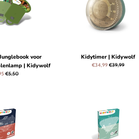
 Junglebook voor
Kidytimer | Kidywolf
alenlamp | Kidywolf
Aanbiedingsprijs
Normale
€34,99
€39,99
prijs
iedingsprijs
Normale
95
€5,50
prijs