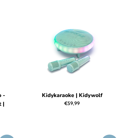
prijs
 -
Kidykaraoke | Kidywolf
 |
Normale
€59,99
prijs