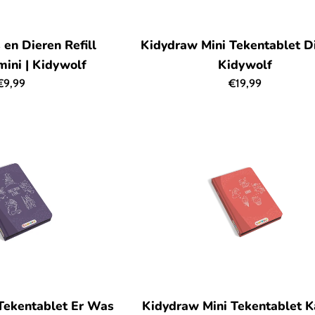
en Dieren Refill
Kidydraw Mini Tekentablet Di
ini | Kidywolf
Kidywolf
Normale
Normale
€9,99
€19,99
rijs
prijs
Tekentablet Er Was
Kidydraw Mini Tekentablet K