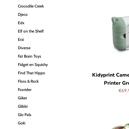
Crocodile Creek
Djeco
Edx
Elf on the Shelf
Erzi
Diverse
Fat Brain Toys
Fidget en Squishy
Find That Hippo
Kidyprint Cam
Floss & Rock
Printer Gr
Foxrider
Aanbi
€69
Giiker
Glibbi
Glo Pals
Goki