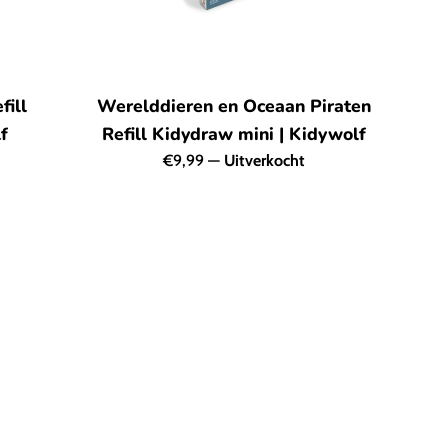
fill
Werelddieren en Oceaan Piraten
f
Refill Kidydraw mini | Kidywolf
Normale
€9,99
—
Uitverkocht
prijs