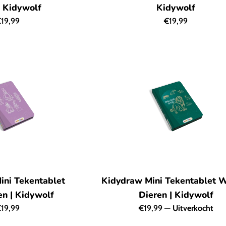
| Kidywolf
Kidywolf
ormale
Normale
19,99
€19,99
rijs
prijs
ini Tekentablet
Kidydraw Mini Tekentablet 
en | Kidywolf
Dieren | Kidywolf
ormale
Normale
19,99
€19,99
—
Uitverkocht
rijs
prijs