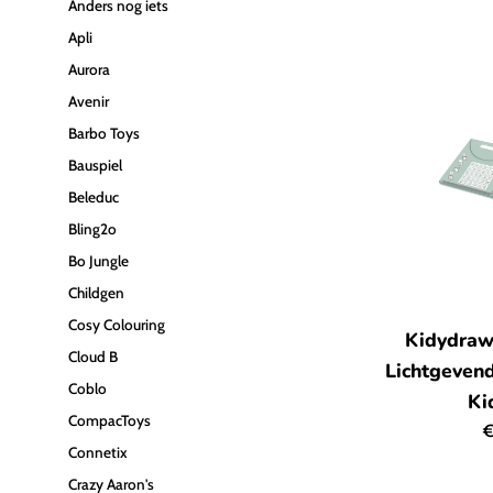
Anders nog iets
Apli
Aurora
Avenir
Barbo Toys
Bauspiel
Beleduc
Bling2o
Bo Jungle
Childgen
Cosy Colouring
Kidydraw
Cloud B
Lichtgevend
Coblo
Ki
CompacToys
N
€
Connetix
p
Crazy Aaron's