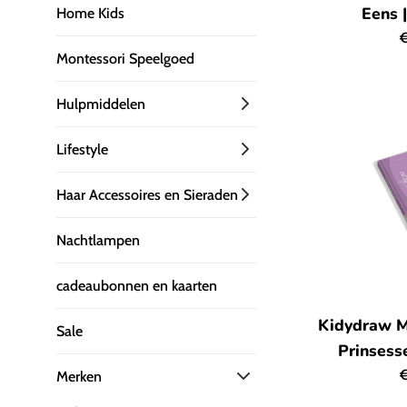
Eens 
Home Kids
N
€
Montessori Speelgoed
p
Hulpmiddelen
Lifestyle
Haar Accessoires en Sieraden
Nachtlampen
cadeaubonnen en kaarten
Kidydraw M
Sale
Prinsess
N
€
Merken
p