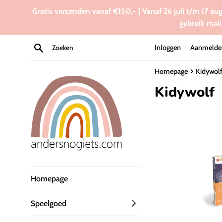
Meteen
Gratis verzenden vanaf €150,- | Vanaf 26 juli t/m 17 au
naar
gebruik mak
de
content
Zoeken
Inloggen
Aanmelde
›
Homepage
Kidywol
Kidywolf
Homepage
Speelgoed