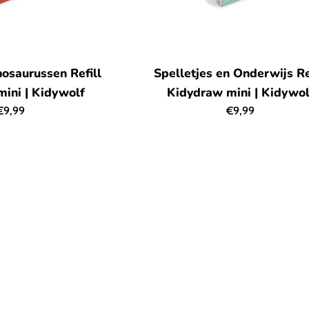
osaurussen Refill
Spelletjes en Onderwijs Re
ini | Kidywolf
Kidydraw mini | Kidywol
Normale
Normale
€9,99
€9,99
rijs
prijs