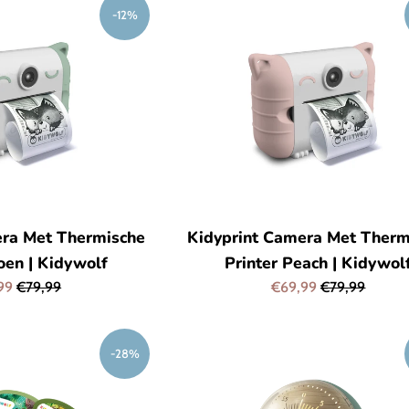
-12%
era Met Thermische
Kidyprint Camera Met Therm
oen | Kidywolf
Printer Peach | Kidywol
edingsprijs
Normale
Aanbiedingsprijs
Normale
,99
€79,99
€69,99
€79,99
prijs
prijs
-28%