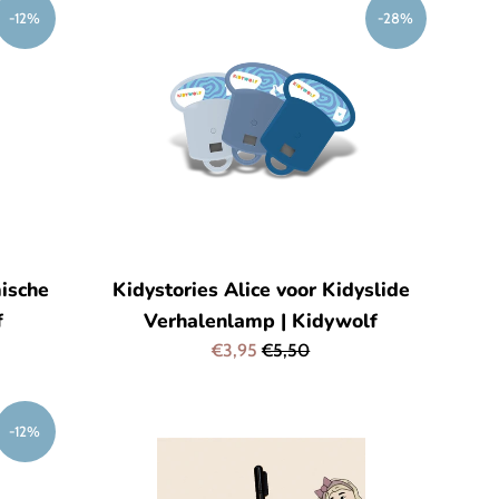
-12%
-28%
ische
Kidystories Alice voor Kidyslide
f
Verhalenlamp | Kidywolf
Aanbiedingsprijs
Normale
€3,95
€5,50
prijs
-12%